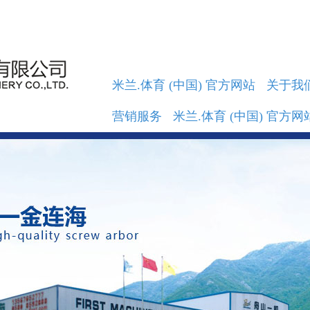
米兰.体育 (中国) 官方网站
关于我
营销服务
米兰.体育 (中国) 官方网站-